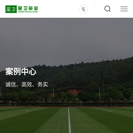
案例中心
诚信、高效、务实