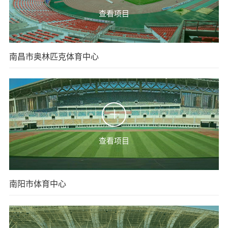
查看项目
南昌市奥林匹克体育中心
查看项目
南阳市体育中心