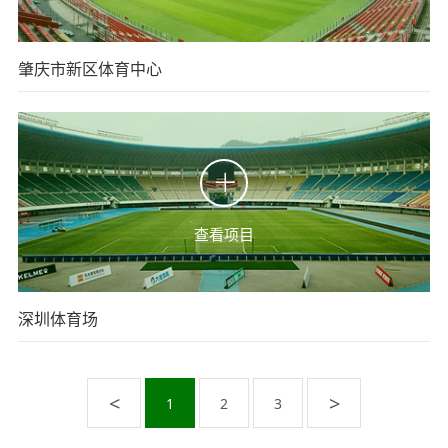
肇庆市新区体育中心
查看项目
深圳体育场
<
>
1
2
3