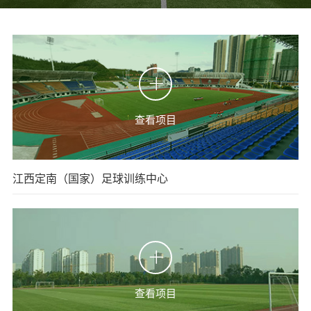
查看项目
江西定南（国家）足球训练中心
查看项目