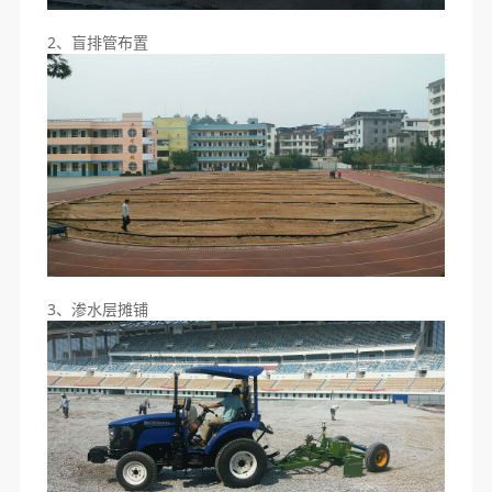
2、盲排管布置
3、渗水层摊铺