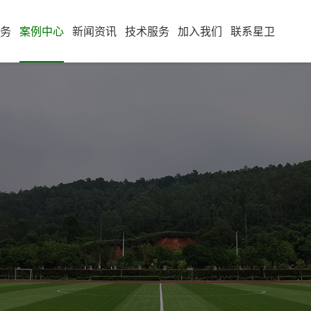
务
案例中心
新闻资讯
技术服务
加入我们
联系星卫