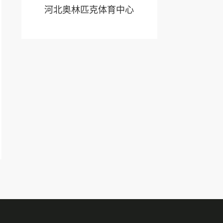
河北奥林匹克体育中心