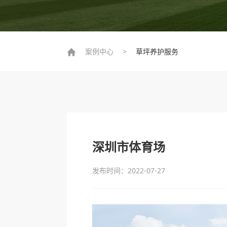
案例中心
>
草坪养护服务
深圳市体育场
发布时间：2022-07-27