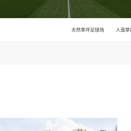
天然草坪足球场
人造草