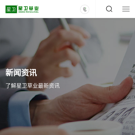
新闻资讯
了解星卫草业最新资讯