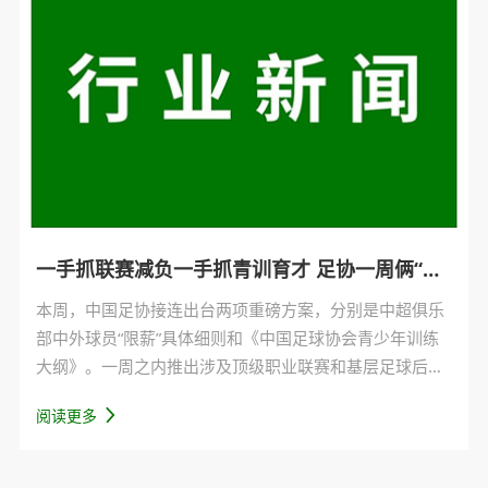
一手抓联赛减负一手抓青训育才 足协一周俩“重磅”惹人期待
本周，中国足协接连出台两项重磅方案，分别是中超俱乐
部中外球员“限薪”具体细则和《中国足球协会青少年训练
大纲》。一周之内推出涉及顶级职业联赛和基层足球后备
人才培养的两个方案，说明中国足协对于推进中国足球健
阅读更多
康发展的迫切心情和坚定决心。