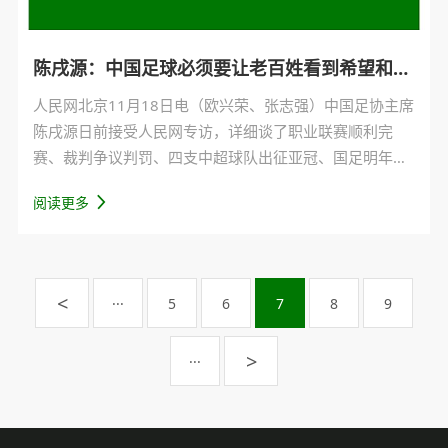
陈戌源：中国足球必须要让老百姓看到希望和进步
人民网北京11月18日电（欧兴荣、张志强）中国足协主席
陈戌源日前接受人民网专访，详细谈了职业联赛顺利完
赛、裁判争议判罚、四支中超球队出征亚冠、国足明年备
战世预赛、足球职业联盟的组建，以及未来的青训规划等
阅读更多
话题。他认为，中国足球必须要让老百姓看到希望、看到
进步，裁判执法水平一定要提高上去，国足一定要打赢40
强赛，未来青训将有更多细则出台。
<
···
5
6
7
8
9
>
···